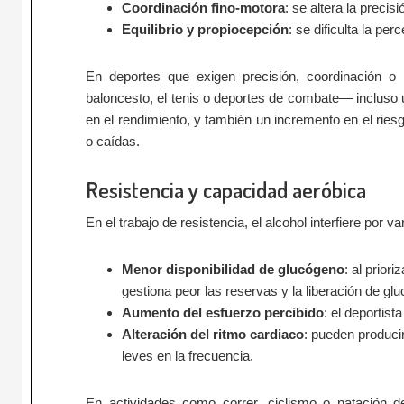
Coordinación fino-motora
: se altera la precis
Equilibrio y propiocepción
: se dificulta la pe
En deportes que exigen precisión, coordinación o 
baloncesto, el tenis o deportes de combate— incluso u
en el rendimiento, y también un incremento en el rie
o caídas.
Resistencia y capacidad aeróbica
En el trabajo de resistencia, el alcohol interfiere por va
Menor disponibilidad de glucógeno
: al prior
gestiona peor las reservas y la liberación de gl
Aumento del esfuerzo percibido
: el deportis
Alteración del ritmo cardiaco
: pueden produci
leves en la frecuencia.
En actividades como correr, ciclismo o natación d