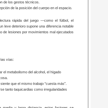
ión de los gestos técnicos.
rcepción de la posición del cuerpo en el espacio.
lectura rápida del juego —como el fútbol, el
n leve deterioro supone una diferencia notable
sgo de lesiones por movimientos mal ejecutados
rias vías:
izar el metabolismo del alcohol, el hígado
ucosa.
ta siente que el mismo trabajo “cuesta más”.
rse tanto taquicardias como irregularidades
e media y larga distancia, estos factores se