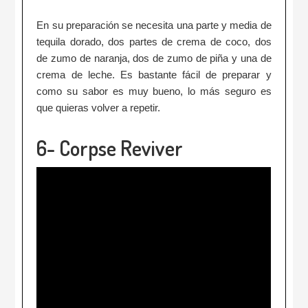
En su preparación se necesita una parte y media de
tequila dorado, dos partes de crema de coco, dos
de zumo de naranja, dos de zumo de piña y una de
crema de leche. Es bastante fácil de preparar y
como su sabor es muy bueno, lo más seguro es
que quieras volver a repetir.
6- Corpse Reviver