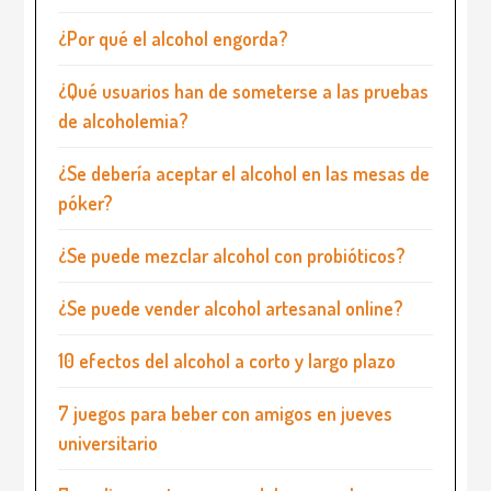
¿Por qué el alcohol engorda?
¿Qué usuarios han de someterse a las pruebas
de alcoholemia?
¿Se debería aceptar el alcohol en las mesas de
póker?
¿Se puede mezclar alcohol con probióticos?
¿Se puede vender alcohol artesanal online?
10 efectos del alcohol a corto y largo plazo
7 juegos para beber con amigos en jueves
universitario