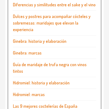
Diferencias y similitudes entre el sake y el vino
Dulces y postres para acompañar cócteles y
sobremesas: maridajes que elevan la
experiencia
Ginebra: historia y elaboración
Ginebra: marcas
Guía de maridaje de trufa negra con vinos
tintos
Hidromiel: historia y elaboración
Hidromiel: marcas
Las 9 mejores coctelerías de España