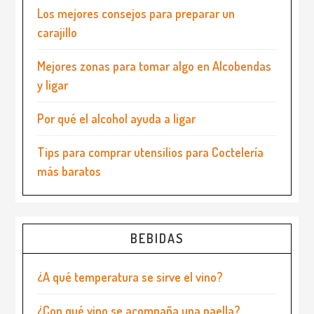
Los mejores consejos para preparar un
carajillo
Mejores zonas para tomar algo en Alcobendas
y ligar
Por qué el alcohol ayuda a ligar
Tips para comprar utensilios para Coctelería
más baratos
BEBIDAS
¿A qué temperatura se sirve el vino?
¿Con qué vino se acompaña una paella?