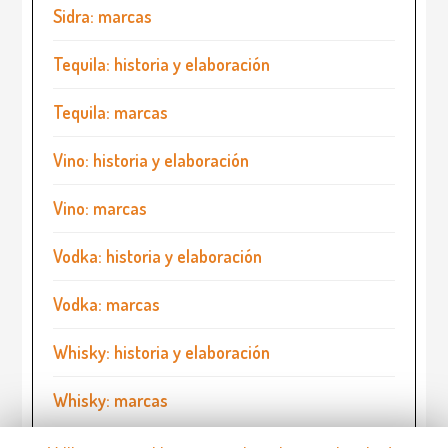
Sidra: marcas
Tequila: historia y elaboración
Tequila: marcas
Vino: historia y elaboración
Vino: marcas
Vodka: historia y elaboración
Vodka: marcas
Whisky: historia y elaboración
Whisky: marcas