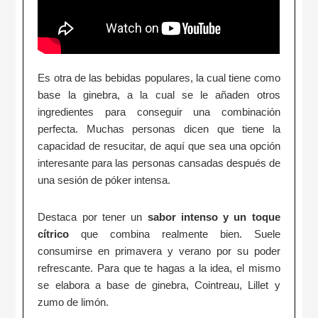
Es otra de las bebidas populares, la cual tiene como
base la ginebra, a la cual se le añaden otros
ingredientes para conseguir una combinación
perfecta. Muchas personas dicen que tiene la
capacidad de resucitar, de aquí que sea una opción
interesante para las personas cansadas después de
una sesión de póker intensa.
Destaca por tener un
sabor intenso y un toque
cítrico
que combina realmente bien. Suele
consumirse en primavera y verano por su poder
refrescante. Para que te hagas a la idea, el mismo
se elabora a base de ginebra, Cointreau, Lillet y
zumo de limón.