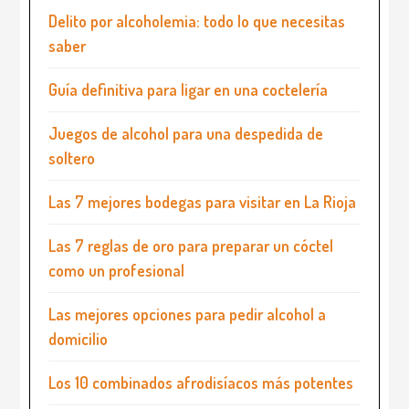
Delito por alcoholemia: todo lo que necesitas
saber
Guía definitiva para ligar en una coctelería
Juegos de alcohol para una despedida de
soltero
Las 7 mejores bodegas para visitar en La Rioja
Las 7 reglas de oro para preparar un cóctel
como un profesional
Las mejores opciones para pedir alcohol a
domicilio
Los 10 combinados afrodisíacos más potentes