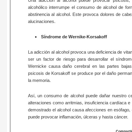
Una adicción al alcohol puede provocar psicosis,
alcohólico interrumpe el consumo de alcohol de fo
abstinencia al alcohol. Este provoca dolores de cabe
alucinaciones.
Síndrome de Wernike-Korsakoff
La adicción al alcohol provoca una deficiencia de vita
ser un factor de riesgo para desarrollar el síndro
Wernicke causa daño cerebral en las partes bajas 
psicosis de Korsakoff se produce por el daño perman
la memoria.
Así, un consumo de alcohol puede dañar nuestro ce
alteraciones como arritmias, insuficiencia cardíaca e 
demostrado el alcohol causa afecciones en esófago,
puede provocar inflamación, úlceras y hasta cáncer.
Comparti