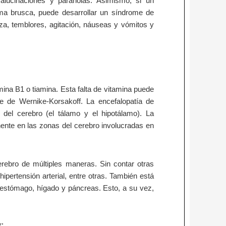
 alucinaciones y paranoias. Asimismo, si un
rma brusca, puede desarrollar un síndrome de
za, temblores, agitación, náuseas y vómitos y
mina B1 o tiamina. Esta falta de vitamina puede
me de Wernike-Korsakoff. La encefalopatía de
del cerebro (el tálamo y el hipotálamo). La
ente en las zonas del cerebro involucradas en
rebro de múltiples maneras. Sin contar otras
hipertensión arterial, entre otras. También está
 estómago, hígado y páncreas. Esto, a su vez,
r: